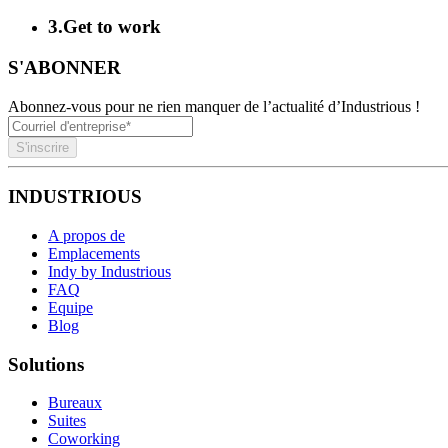
3
.
Get to work
S'ABONNER
Abonnez-vous pour ne rien manquer de l’actualité d’Industrious !
S'inscrire
INDUSTRIOUS
A propos de
Emplacements
Indy by Industrious
FAQ
Equipe
Blog
Solutions
Bureaux
Suites
Coworking