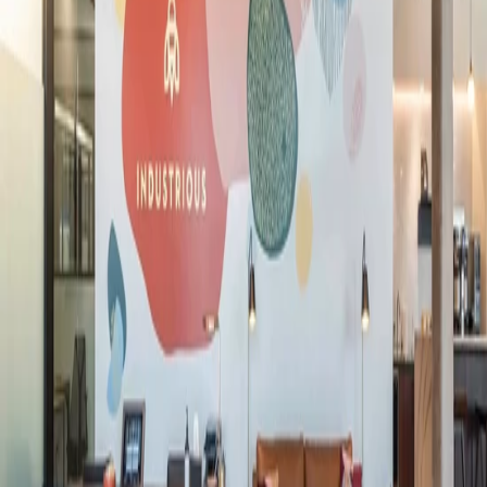
Vind een Locatie
De beste werkplek- en ledenervaring,
punt uit.
Vind een Locatie
Vind een Locatie
Locaties
Noord-Amerika
Europa
Azië
Australië
Werkplekken
Privékantoren
meest populair
Coworking
meest populair
Teamsuites
Vergaderruimtes
Virtueel Lidmaatschap