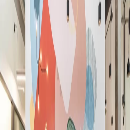
English (GB)
Español
Deutsch
Français
Nederlands
简体中文
繁體中文
ภาษาไทย
Wordt nu lid
De beste werkplek- en ledenervaring,
punt uit.
De beste werkplek- en ledenervaring,
punt uit.