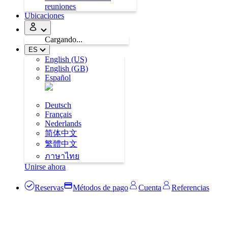
reuniones
Ubicaciones
Cargando
...
ES
English (US)
English (GB)
Español
Deutsch
Français
Nederlands
简体中文
繁體中文
ภาษาไทย
Unirse ahora
Reservas
Métodos de pago
Cuenta
Referencias