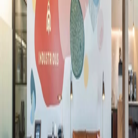
trabajo y de miembro, punto.
Encontrar una Ubicación
La mejor experiencia de espacio de
trabajo y de miembro, punto.
Encontrar una Ubicación
Encontrar una Ubicación
Ubicaciones
Norteamérica
Europa
Asia
Australia
Espacios de Trabajo
Oficinas Privadas
más popular
Coworking
más popular
Suites de Equipo
Salas de Reuniones